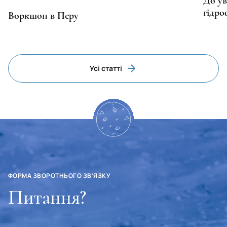
До ув
гідр
Воркшоп в Перу
Усі статті
ФОРМА ЗВОРОТНЬОГО ЗВ'ЯЗКУ
Питання?