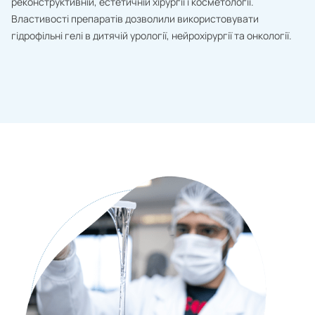
реконструктивній, естетичній хірургії і косметології.
Властивості препаратів дозволили використовувати
гідрофільні гелі в дитячій урології, нейрохірургії та онкології.