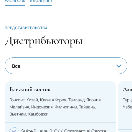
Facebook
Instagram
Romania
San Marino
ПРЕДСТАВИТЕЛЬСТВА
Saudi Arabia
Дистрибьюторы
Senegal
Serbia
Singapore
Все
Syrian Arab Republic
Все
Slovakia
Ближний восток
Аз
Slovenia
Гонконг, Китай, Южная Корея, Таиланд, Япония,
Турц
Ближний Восток
Somalia
Малайзия, Индонезия, Филиппины, Тайвань,
Узб
Вьетнам, Камбоджи
Sudan
Азия
USA
Suite B Level 2, CKK Commercial Centre,