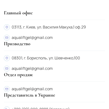
Malta
Morocco
Главный офис
Mexico
03113, г. Киев, ул. Василия Макуха,1 оф.29
Mozambique
aqualiftgel@gmail.com
Moldova
Призводство
Monaco
Mongolia
08301, г. Борисполь, ул. Шевченко,100
Namibia
aqualiftgel@gmail.com
Отдел продаж
Nepal
Niger
aqualiftgel@gmail.com
Nigeria
Представитель в Украине
Netherlands