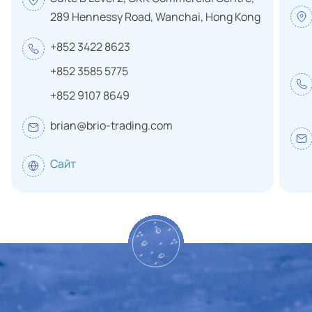
289 Hennessy Road, Wanchai, Hong Kong
Tajikistan
Thailand
+852 3422 8623
+852 3585 5775
Tanzania
+852 9107 8649
Togo
brian@brio-trading.com
Tunisia
Turkmenistan
Сайт
Turkey
Uganda
Uzbekistan
Ukraine
Uruguay
Micronesia