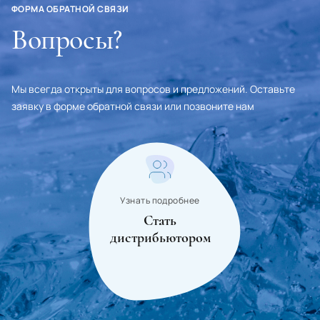
ФОРМА ОБРАТНОЙ СВЯЗИ
Fiji
Вопросы?
Philippines
Finland
Мы всегда открыты для вопросов и предложений. Оставьте
заявку в форме обратной связи или позвоните нам
France
Croatia
Chad
Montenegro
Узнать подробнее
Czech Republic
Стать
дистрибьютором
Chile
Switzerland
Sweden