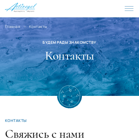
Lithuania
Liechtenstein
Главная
Контакты
Luxembourg
БУДЕМ РАДЫ ЗНАКОМСТВУ
Mauritius
Контакты
Mauritania
Madagascar
Macedonia
Malawi
Malaysia
Mali
КОНТАКТЫ
Maldives
Свяжись с нами