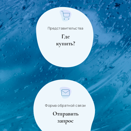
Sri Lanka
Ecuador
Eritrea
Представительства
Estonia
Где
купить?
Ethiopia
South Africa
Jamaica
Japan
Форма обратной связи
Отправить
запрос