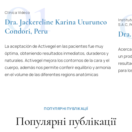
01
Sweden
Clínica Videco
Sri Lanka
Dra. Jackereline Karina Uturunco
Institu
S.A.C, 
Ecuador
Condori, Peru
Dra.
Eritrea
La aceptación de Activegel en las pacientes fue muy
Acerca
Estonia
óptima, obteniendo resultados inmediatos, duraderos y
un prod
naturales. Activegel mejora los contornos de la cara y el
Ethiopia
resulta
cuerpo, además nos permite conferir equilibrio y armonia
para lo
South Africa
en el volume de las diferentes regions anatómicas
Jamaica
Japan
ПОПУЛЯРНІ ПУБЛІКАЦІЇ
Популярні публікації