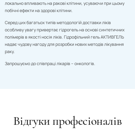
локально впливають на ракові клітини, усуваючи при цьому
Uruguay
побічні ефекти на здорові клітини.
Micronesia
Серед цих багатьох типів методологій доставки ліків
Fiji
особливу увагу привертає гідрогель на основі синтетичних
полімерів в якості носія ліків. Гідрофільний гель АКТИВГЕЛЬ
Philippines
надає чудову нагоду для розробки нових методів лікування
Finland
раку.
France
Запрошуємо до співпраці лікарів – онкологів.
Croatia
Chad
Montenegro
Czech Republic
Відгуки професіоналів
Chile
Switzerland