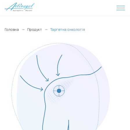
Netherlands
Nicaragua
Головна
Продукт
Таргетна онкологія
New Zealand
Norway
United Arab Emirates
Oman
Pakistan
Panama
Paraguay
Peru
Poland
Portugal