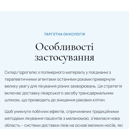
Sudan
Зв'язатися з нами
USA
Tajikistan
Thailand
ТАРГЕТНА ОНКОЛОГІЯ
Особливості
Tanzania
застосування
Togo
Tunisia
Склад гідрогелю з полімерного матеріалу у поєднанні з
Turkmenistan
терапевтичними агентами останніми роками привернули
велику увагу для лікування різних захворювань. Ця стратегія
Turkey
включає доставку лікарського засобу трансдермальним
шляхом, що призводить до знищення ракових клітин.
Uganda
Uzbekistan
Щоб уникнути побічних ефектів, спричинених традиційними
методами лікування пацієнтів з меланомою, з'явилася нова
Ukraine
область – системи доставки ліків на основі великих носіїв, які