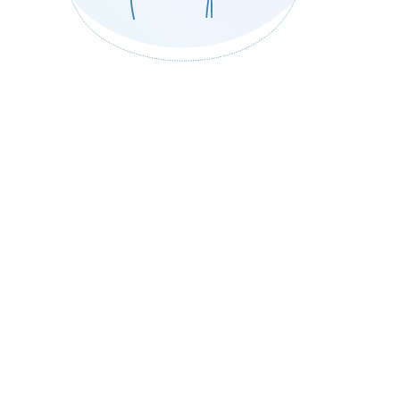
Russia
Romania
San Marino
Saudi Arabia
Senegal
Serbia
Singapore
Syrian Arab Republic
Slovakia
Slovenia
Somalia