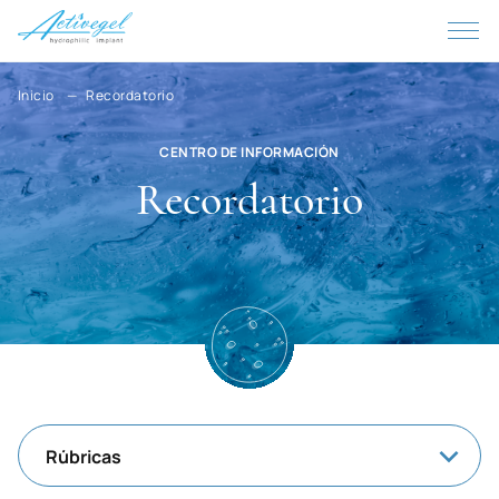
Korea, D.P.R.
Korea
Costa Rica
Inicio
Recordatorio
Cote d'Ivoire
CENTRO DE INFORMACIÓN
Cuba
Recordatorio
Kuwait
Lao P.D.R.
Latvia
Lesotho
Liberia
Lebanon
Rúbricas
Libyan Arab Jamahiriya