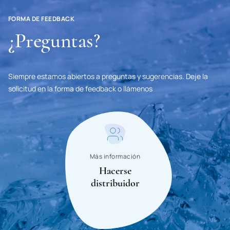
San Marino
FORMA DE FEEDBACK
¿Preguntas?
Saudi Arabia
Senegal
Serbia
Siempre estamos abiertos a preguntas y sugerencias. Deje la
solicitud en la forma de feedback o llámenos
Singapore
Syrian Arab Republic
Slovakia
Slovenia
Más información
Hacerse
Somalia
distribuidor
Sudan
USA