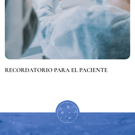
New Zealand
Norway
United Arab Emirates
Oman
Pakistan
Panama
RECORDATORIO PARA EL PACIENTE
Paraguay
Peru
Poland
Portugal
Russia
Romania