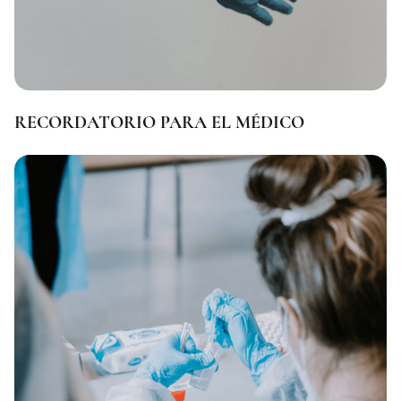
Morocco
Mexico
Mozambique
Moldova
RECORDATORIO PARA EL MÉDICO
Monaco
Mongolia
Namibia
Nepal
Niger
Nigeria
Netherlands
Nicaragua