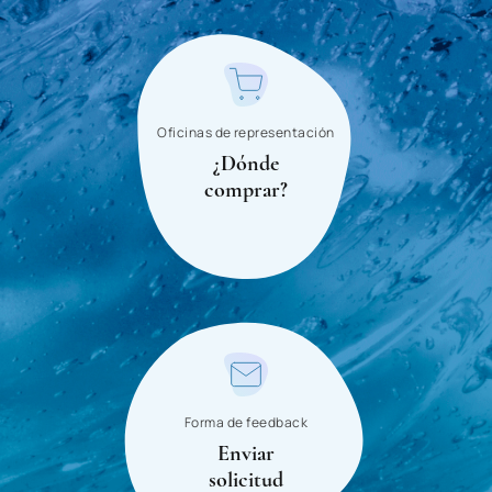
Tajikistan
Thailand
Tanzania
Togo
Oficinas de representación
¿Dónde
Tunisia
comprar?
Turkmenistan
Turkey
Uganda
Uzbekistan
Ukraine
Uruguay
Forma de feedback
Enviar
Micronesia
solicitud