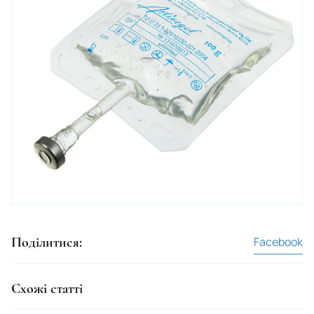
Russia
Romania
San Marino
Saudi Arabia
Senegal
Serbia
Singapore
Syrian Arab Republic
Slovakia
Поділитися:
Facebook
Slovenia
Somalia
Схожі статті
Sudan