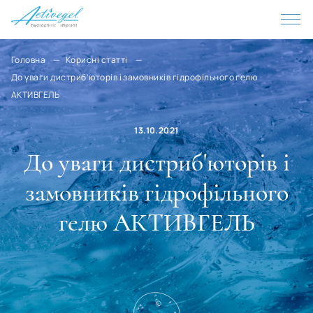
Maldives
Malta
Morocco
Головна
Корисні статті
До уваги дистриб'юторів і замовників гідрофільного гелю
Mexico
АКТИВГЕЛЬ
Mozambique
13.10.2021
Moldova
До уваги дистриб'юторів і
Monaco
замовників гідрофільного
Mongolia
Namibia
гелю АКТИВГЕЛЬ
Nepal
Niger
Nigeria