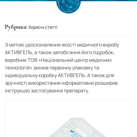
Netherlands
Nicaragua
Рубрика:
New Zealand
Корисні статті
Norway
З метою удосконалення якості медичного виробу
United Arab Emirates
АКТИВГЕЛЬ, а також запобігання його підробок,
виробник ТОВ «Національний центр медичних
Oman
технологій» змінив первинну упаковку та
Pakistan
індивідуальну коробку АКТИВГЕЛЬ. А також для
зручності використання інформативно розширив
Panama
інструкцію застосування препарату.
Paraguay
Peru
Poland
Portugal