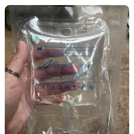
USA
Tajikistan
Thailand
Tanzania
Togo
Tunisia
Turkmenistan
Turkey
Uganda
Uzbekistan
Ukraine
Uruguay