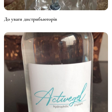
Micronesia
Fiji
До уваги дистрибьюторів
Philippines
Finland
France
Croatia
Chad
Montenegro
Czech Republic
Chile
Switzerland